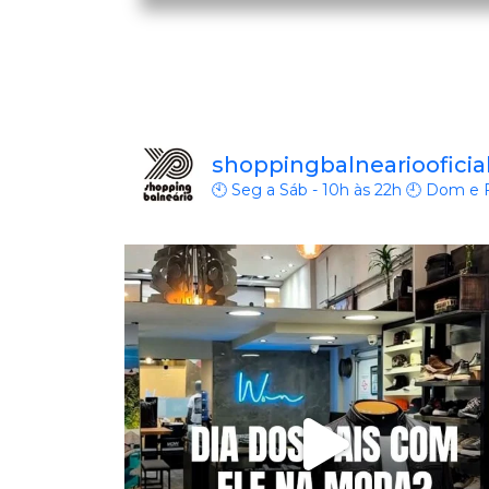
shoppingbalneariooficia
🕙 Seg a Sáb - 10h às 22h
🕘 Dom e Fe