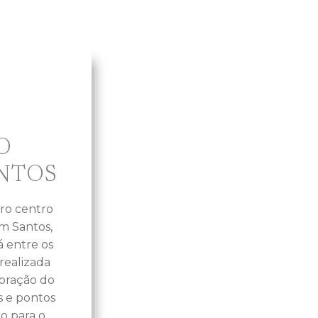
O
NTOS
iro centro
m Santos,
á entre os
realizada
oração do
s e pontos
co para o