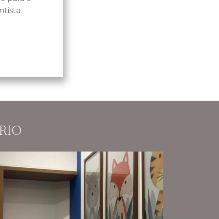
tista.
RIO